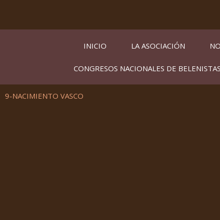
Ir
al
contenido
INICIO
LA ASOCIACIÓN
NO
CONGRESOS NACIONALES DE BELENISTA
9-NACIMIENTO VASCO